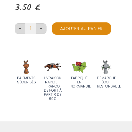
3.50
€
AJOUTER AU PANIER
quantité
de
Sticker
Haut
comme
trois
pommes
LIVRAISON
FABRIQUÉ
PAIEMENTS
DÉMARCHE
RAPIDE –
EN
SÉCURISÉS
ÉCO-
mais
FRANCO
NORMANDIE
RESPONSABLE
beau
DE PORT À
PARTIR DE
à
60€
croquer