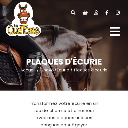
Passer
au
contenu
Tog
Papeterie
Nav
Textile
PLAQUES D'ÉCURIE
Cheval/Ecurie
Accueil
Cheval/Ecurie
Plaques d'écurie
Accessoires
Collaborations
Transformez votre écurie en un
lieu de charme et d’humour
avec nos plaques uniques
conçues pour égayer